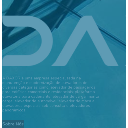
A DAXOR é uma empresa especializada na
manutenção e modernização de elevadores de
diversas categorias como: elevador de passageiros
para edifícios comerciais e residenciais; plataforma
elevatória para cadeirante; elevador de carga; monta
carga; elevador de automóvel, elevador de maca e
elevadores especiais sob consulta e elevadores
panorâmicos.
Sobre Nós