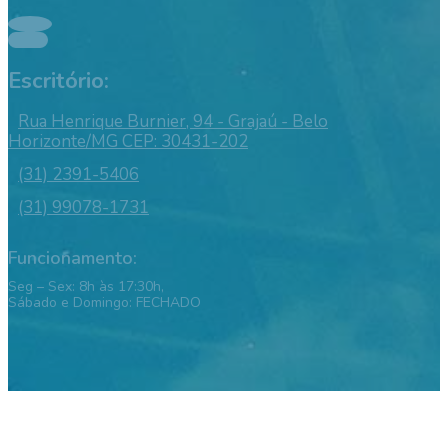
Escritório:
Rua Henrique Burnier, 94 - Grajaú - Belo
Horizonte/MG CEP: 30431-202
(31) 2391-5406
(31) 99078-1731
Funcionamento:
Seg – Sex: 8h às 17:30h,
Sábado e Domingo: FECHADO