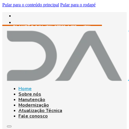
Pular para o conteúdo principal
Pular para o rodapé
PLANTÃO 24H: (31) 97592-1435 • (31)
98433-4741 • (31) 98465-2747
Home
Sobre nós
Manutenção
Modernização
Atualização Técnica
Fale conosco