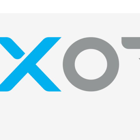
) 97592-1435 • (31) 98433-4741 • (31) 98465-2747