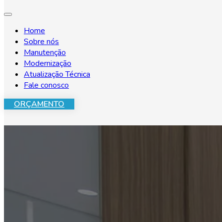
Home
Sobre nós
Manutenção
Modernização
Atualização Técnica
Fale conosco
ORÇAMENTO