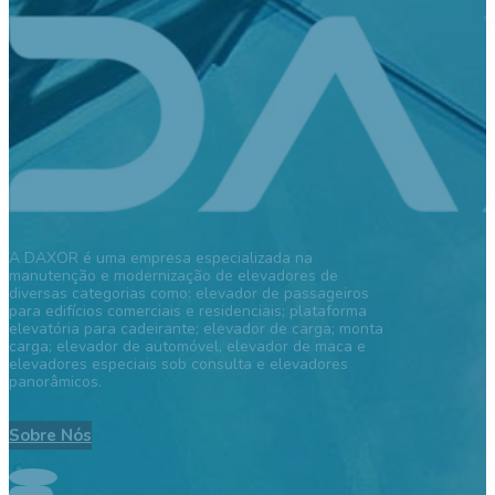
A DAXOR é uma empresa especializada na
manutenção e modernização de elevadores de
diversas categorias como: elevador de passageiros
para edifícios comerciais e residenciais; plataforma
elevatória para cadeirante; elevador de carga; monta
carga; elevador de automóvel, elevador de maca e
elevadores especiais sob consulta e elevadores
panorâmicos.
Sobre Nós