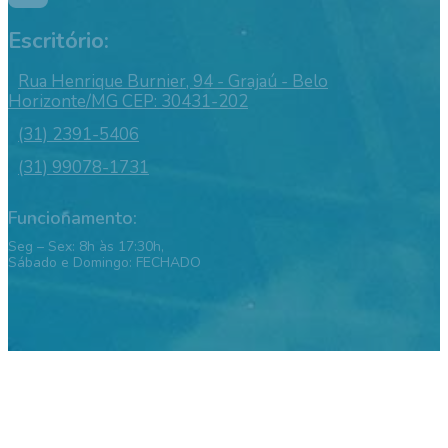
Escritório:
Rua Henrique Burnier, 94 - Grajaú - Belo
Horizonte/MG CEP: 30431-202
(31) 2391-5406
(31) 99078-1731
Funcionamento:
Seg – Sex: 8h às 17:30h,
Sábado e Domingo: FECHADO