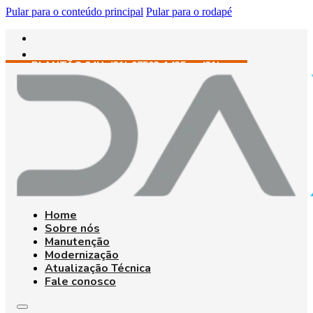
Pular para o conteúdo principal
Pular para o rodapé
PLANTÃO 24H: (31) 97592-1435 • (31)
98433-4741 • (31) 98465-2747
Home
Sobre nós
Manutenção
Modernização
Atualização Técnica
Fale conosco